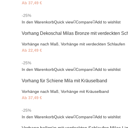
Ab
37,49
€
-25%
In den Warenkorb
Quick view
Compare
Add to wishlist
Vorhang Dekoschal Milas Bronze mit verdeckten Sc
Vorhänge nach Maß
,
Vorhänge mit verdeckten Schlaufen
Ab
22,49
€
-25%
In den Warenkorb
Quick view
Compare
Add to wishlist
Vorhang für Schiene Mila mit Kräuselband
Vorhänge nach Maß
,
Vorhänge mit Kräuselband
Ab
37,49
€
-25%
In den Warenkorb
Quick view
Compare
Add to wishlist
Vorhang hellgrün mit verdeckten Schlaufen Milas L