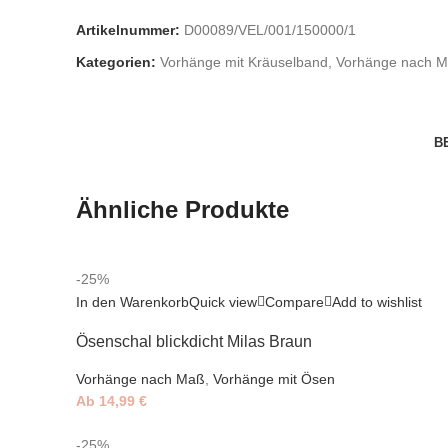
Artikelnummer:
D00089/VEL/001/150000/1
Kategorien:
Vorhänge mit Kräuselband
,
Vorhänge nach 
B
Ähnliche Produkte
-25%
In den Warenkorb
Quick view
Compare
Add to wishlist
Ösenschal blickdicht Milas Braun
Vorhänge nach Maß
,
Vorhänge mit Ösen
Ab
14,99
€
-25%