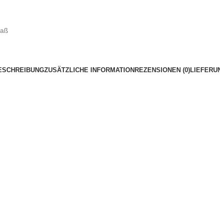
Maß
ESCHREIBUNG
ZUSÄTZLICHE INFORMATION
REZENSIONEN (0)
LIEFERU